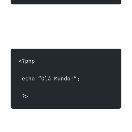
<?php
 echo “Olá Mundo!”;
 ?>