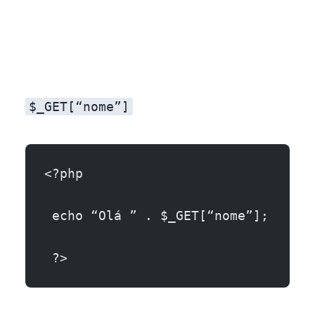
$_GET[“nome”]
<?php
 echo “Olá ” . $_GET[“nome”];
 ?>