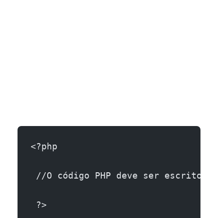
<?php
 //O código PHP deve ser escrito en
 ?>